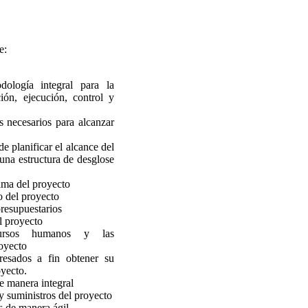
e:
dología integral para la
ción, ejecución, control y
os necesarios para alcanzar
de planificar el alcance del
una estructura de desglose
ama del proyecto
o del proyecto
presupuestarios
el proyecto
cursos humanos y las
oyecto
eresados a fin obtener su
yecto.
de manera integral
 y suministros del proyecto
s de manera ágil